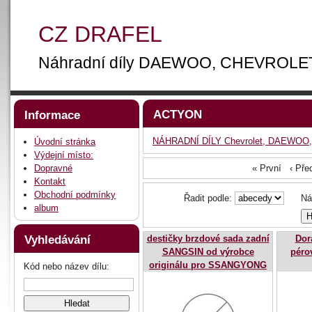
CZ DRAFEL
Náhradní díly DAEWOO, CHEVROLE
ACTYON
Informace
NÁHRADNÍ DÍLY Chevrolet, DAEWOO,
Úvodní stránka
Výdejní místo:
Dopravné
« První ‹ Př
Kontakt
Obchodní podmínky
Řadit podle:
Náze
album
Vyhledávání
destičky brzdové sada zadní
Dor
SANGSIN od výrobce
péro
originálu pro SSANGYONG
Kód nebo název dílu: