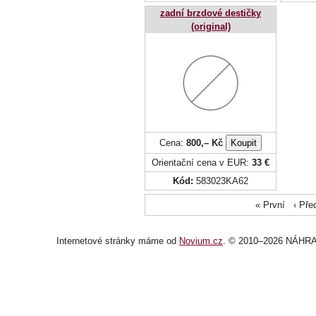
zadní brzdové destičky
(original)
Cena:
800,– Kč
Orientační cena v EUR:
33 €
Kód:
583023KA62
« První ‹ Př
Internetové stránky
máme od
Novium.cz
. © 2010–2026 NÁHRA