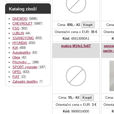
Katalog zboží
DAEWOO
(
5895
)
CHEVROLET
(
5997
)
Cena:
850,– Kč
Cena
FSO
(
302
)
Orientační cena v EUR:
35 €
Orient
LUBLIN
(
44
)
SSANGYONG
(
833
)
Kód:
48413090A1
K
HYUNDAI
(
833
)
matice M14x1.5x6T
senzor
KIA
(
459
)
sacím p
Autodoplňky
(
63
)
Oleje
(
42
)
Příchytky ...
(
288
)
SPORT výprodej
(
187
)
OPEL
(
833
)
FIAT
(
22
)
Zahradní doplňky
(
7
)
Cena:
55,– Kč
Cena
Orientační cena v EUR:
3 €
Orient
Kód:
9906014000
K