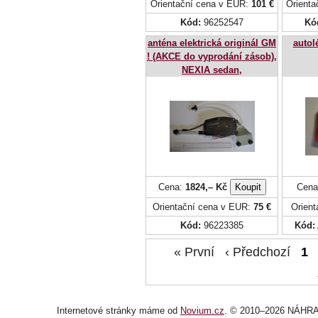
Orientační cena v EUR:
101 €
Orient
Kód:
96252547
Kó
anténa elektrická originál GM
autol
! (AKCE do vyprodání zásob),
NEXIA sedan,
Cena:
1824,– Kč
Cena
Orientační cena v EUR:
75 €
Orien
Kód:
96223385
Kód:
« První ‹ Předchozí
1
Internetové stránky
máme od
Novium.cz
. © 2010–2026 NÁHRA