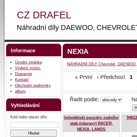
CZ DRAFEL
Náhradní díly DAEWOO, CHEVROLE
NEXIA
Informace
Úvodní stránka
NÁHRADNÍ DÍLY Chevrolet, DAEWOO,
Výdejní místo:
Dopravné
« První ‹ Předchozí
1
Kontakt
Obchodní podmínky
album
Řadit podle:
Náz
Vyhledávání
Kód nebo název dílu:
(silentblok) pouzdro zadního
94812
stab.(nápravy) RACER,
NEXIA, LANOS