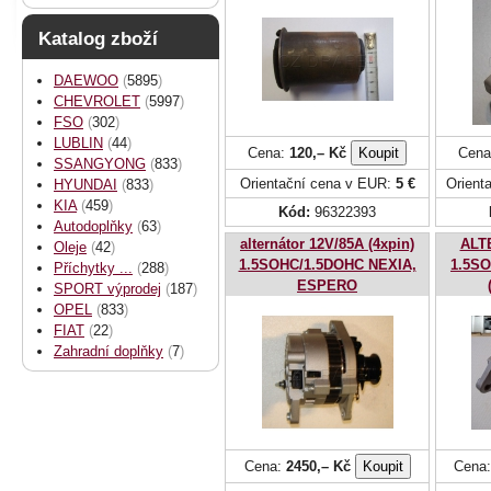
Katalog zboží
DAEWOO
(
5895
)
CHEVROLET
(
5997
)
FSO
(
302
)
LUBLIN
(
44
)
Cena:
120,– Kč
Cena
SSANGYONG
(
833
)
Orientační cena v EUR:
5 €
Orient
HYUNDAI
(
833
)
KIA
(
459
)
Kód:
96322393
Autodoplňky
(
63
)
alternátor 12V/85A (4xpin)
ALT
Oleje
(
42
)
1.5SOHC/1.5DOHC NEXIA,
1.5S
Příchytky ...
(
288
)
ESPERO
SPORT výprodej
(
187
)
OPEL
(
833
)
FIAT
(
22
)
Zahradní doplňky
(
7
)
Cena:
2450,– Kč
Cena