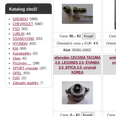
Katalog zboží
DAEWOO
(
5895
)
CHEVROLET
(
5997
)
FSO
(
302
)
LUBLIN
(
44
)
Cena:
80,– Kč
Cen
SSANGYONG
(
833
)
Orientační cena v EUR:
4 €
Orien
HYUNDAI
(
833
)
KIA
(
459
)
Kód:
09360-10002
Autodoplňky
(
63
)
alternátor 12V/105A TACUMA
anté
Oleje
(
42
)
2.0, LEGANZA 2.0, EVANDA
or
Příchytky ...
(
288
)
2.0, EPICA 2.0, originál
SPORT výprodej
(
187
)
KOREA
OPEL
(
833
)
FIAT
(
22
)
Zahradní doplňky
(
7
)
Cena:
0,– Kč
Cena