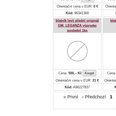
Orientační cena v EUR:
0 €
Orient
Kód:
96341300
blatník levý přední originál
bla
GM, LEGANZA výprodej
poslední 1ks
Cena:
500,– Kč
Cena
Orientační cena v EUR:
21 €
Orient
Kód:
A96227837
« První ‹ Předchozí
1