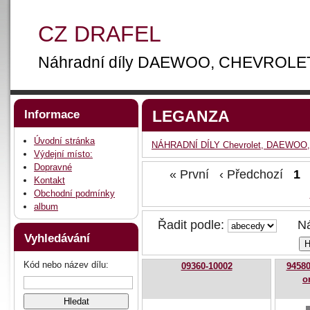
CZ DRAFEL
Náhradní díly DAEWOO, CHEVROLE
LEGANZA
Informace
Úvodní stránka
NÁHRADNÍ DÍLY Chevrolet, DAEWOO,
Výdejní místo:
Dopravné
« První ‹ Předchozí
1
Kontakt
Obchodní podmínky
album
Řadit podle:
Náz
Vyhledávání
Kód nebo název dílu:
09360-10002
94580
o