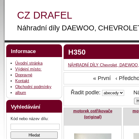
CZ DRAFEL
Náhradní díly DAEWOO, CHEVROLE
H350
Informace
Úvodní stránka
NÁHRADNÍ DÍLY Chevrolet, DAEWOO,
Výdejní místo:
Dopravné
« První ‹ Předc
Kontakt
Obchodní podmínky
Řadit podle:
Náz
album
Vyhledávání
motorek ostřikovače
mot
(original)
Kód nebo název dílu: