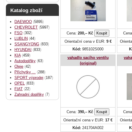
Katalog zboží
DAEWOO
(
5895
)
CHEVROLET
(
5997
)
FSO
(
302
)
Cena:
200,– Kč
Cena
LUBLIN
(
44
)
Orientační cena v EUR:
9 €
Orient
SSANGYONG
(
833
)
Kód:
985102S000
K
HYUNDAI
(
833
)
KIA
(
459
)
vahadlo sacího ventilu
vaha
Autodoplňky
(
63
)
(original)
Oleje
(
42
)
Příchytky ...
(
288
)
SPORT výprodej
(
187
)
OPEL
(
833
)
FIAT
(
22
)
Zahradní doplňky
(
7
)
Cena:
390,– Kč
Cena
Orientační cena v EUR:
17 €
Orient
Kód:
241704A002
K