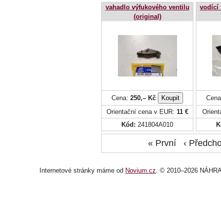
vahadlo výfukového ventilu
vodící 
(original)
Cena:
250,– Kč
Cena
Orientační cena v EUR:
11 €
Orien
Kód:
241804A010
K
« První ‹ Předc
Internetové stránky
máme od
Novium.cz
. © 2010–2026 NÁHRA