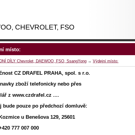
EWOO, CHEVROLET, FSO
ní místo:
NÍ DÍLY Chevrolet, DAEWOO, FSO, SsangYong
→
Výdejní místo:
čnost CZ DRAFEL PRAHA, spol. s r.o.
navky zboží telefonicky nebo přes
lář z www.czdrafel.cz ....
j bude pouze po předchozí domluvě:
Kozmice u Benešova 129, 25601
+420 777 007 000