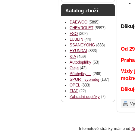
Katalog zboží
DAEWOO
(
5895
)
Děkuj
CHEVROLET
(
5997
)
FSO
(
302
)
LUBLIN
(
44
)
SSANGYONG
(
833
)
Od 29
HYUNDAI
(
833
)
KIA
(
459
)
Praha
Autodoplňky
(
63
)
Oleje
(
42
)
Vždy 
Příchytky ...
(
288
)
možno
SPORT výprodej
(
187
)
OPEL
(
833
)
Děkuj
FIAT
(
22
)
Zahradní doplňky
(
7
)
Vy
Internetové stránky
máme od
N