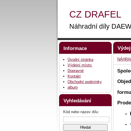
CZ DRAFEL
Náhradní díly DA
Výdej
Informace
NÁHRAD
Úvodní stránka
Výdejní místo:
Spole
Dopravné
Kontakt
Objed
Obchodní podmínky
album
formu
Vyhledávání
Prode
Kód nebo název dílu: