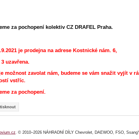
eme za pochopení kolektiv CZ DRAFEL Praha.
.9.2021 je prodejna na adrese Kostnické nám. 6,
 3 uzavřena.
je možnost zavolat nám, budeme se vám snažit vyjít v r
stí vstříc.
eme za pochopení.
tisknout
ovium.cz
. © 2010–2026 NÁHRADNÍ DÍLY Chevrolet, DAEWOO, FSO, SsangYo