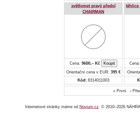
světlomet pravý přední
těhlice
CHAIRMAN
Cena:
9600,– Kč
Cena
Orientační cena v EUR:
395 €
Orient
Kód:
8314011003
K
« První ‹ Př
Internetové stránky
máme od
Novium.cz
. © 2010–2026 NÁHRA