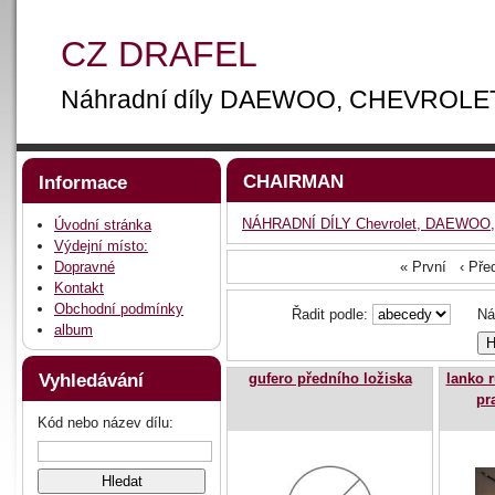
CZ DRAFEL
Náhradní díly DAEWOO, CHEVROLE
CHAIRMAN
Informace
NÁHRADNÍ DÍLY Chevrolet, DAEWOO,
Úvodní stránka
Výdejní místo:
Dopravné
« První ‹ Př
Kontakt
Obchodní podmínky
Řadit podle:
Náze
album
Vyhledávání
gufero předního ložiska
lanko 
pr
Kód nebo název dílu: