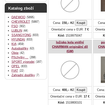
Katalog zboží
DAEWOO
(
5895
)
CHEVROLET
(
5997
)
Cena:
150,– Kč
Cena
FSO
(
302
)
Orientační cena v EUR:
7 €
Orient
LUBLIN
(
44
)
SSANGYONG
(
833
)
Kód:
1519975047
K
HYUNDAI
(
833
)
ložisko kola vnitřní
po
KIA
(
459
)
CHAIRMAN originální díl
CHA
Autodoplňky
(
63
)
(GM)
Oleje
(
42
)
Příchytky ...
(
288
)
SPORT výprodej
(
187
)
OPEL
(
833
)
FIAT
(
22
)
Zahradní doplňky
(
7
)
Cena:
400,– Kč
Cena
Orientační cena v EUR:
17 €
Orient
Kód:
1519800101
K