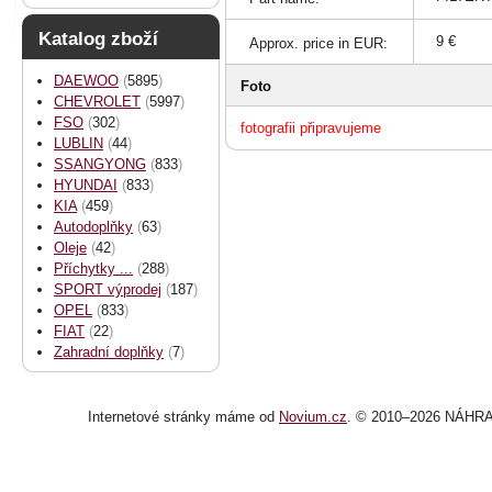
Katalog zboží
9 €
Approx. price in EUR:
DAEWOO
(
5895
)
Foto
CHEVROLET
(
5997
)
FSO
(
302
)
fotografii připravujeme
LUBLIN
(
44
)
SSANGYONG
(
833
)
HYUNDAI
(
833
)
KIA
(
459
)
Autodoplňky
(
63
)
Oleje
(
42
)
Příchytky ...
(
288
)
SPORT výprodej
(
187
)
OPEL
(
833
)
FIAT
(
22
)
Zahradní doplňky
(
7
)
Internetové stránky
máme od
Novium.cz
. © 2010–2026 NÁHRA