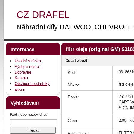
CZ DRAFEL
Náhradní díly DAEWOO, CHEVROLE
filtr oleje (original GM) 931
Informace
Detail zboží
Úvodní stránka
Výdejní místo:
9318631
Dopravné
Kód:
Kontakt
Obchodní podmínky
filtr olej
Název:
album
2517791
Popis:
CAPTIVA
Vyhledávání
SIGNUM
Kód nebo název dílu:
200,– K
Cena:
FILTER 
Part name: