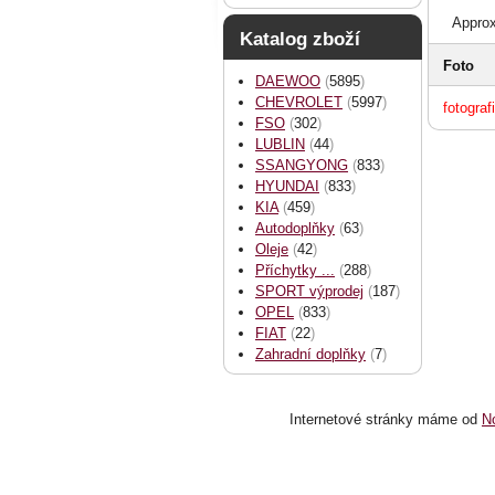
Approx
Katalog zboží
Foto
DAEWOO
(
5895
)
CHEVROLET
(
5997
)
fotograf
FSO
(
302
)
LUBLIN
(
44
)
SSANGYONG
(
833
)
HYUNDAI
(
833
)
KIA
(
459
)
Autodoplňky
(
63
)
Oleje
(
42
)
Příchytky ...
(
288
)
SPORT výprodej
(
187
)
OPEL
(
833
)
FIAT
(
22
)
Zahradní doplňky
(
7
)
Internetové stránky
máme od
N