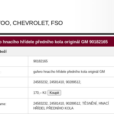
EWOO, CHEVROLET, FSO
o hnacího hřídele předního kola originál GM 90182165
zboží
90182165
gufero hnacího hřídele předního kola originál GM
:
24583232, 24581410, 90289512,
170,– Kč
24583232, 24581410, 90289512, TĚSNĚNÍ, HNACÍ
ame:
HŘÍDEL PŘEDNÍHO KOLA