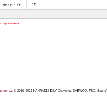
7 €
. price in EUR:
ii připravujeme
ovium.cz
. © 2010–2026 NÁHRADNÍ DÍLY Chevrolet, DAEWOO, FSO, SsangYo